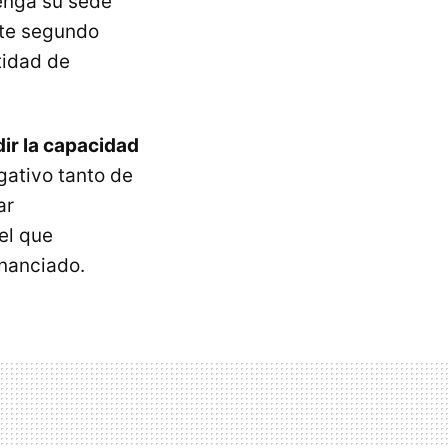
enga su sede
ste segundo
tidad de
ir la capacidad
gativo tanto de
ar
el que
inanciado.