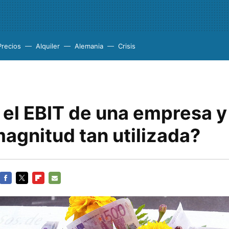
Precios
Alquiler
Alemania
Crisis
 el EBIT de una empresa y
agnitud tan utilizada?
FACEBOOK
TWITTER
FLIPBOARD
E-
MAIL