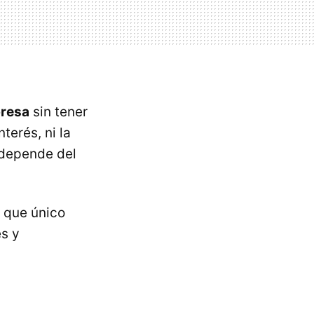
presa
sin tener
terés, ni la
 depende del
o que único
es y