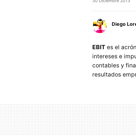
30 Diciembre 2013
Diego Lor
EBIT
es el acró
intereses e imp
contables y fin
resultados empr