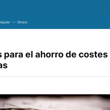
Alquiler
Dinero
para el ahorro de costes 
as