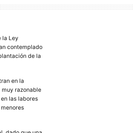
 la Ley
han contemplado
plantación de la
ran en la
ía muy razonable
 en las labores
s menores
al, dado que una