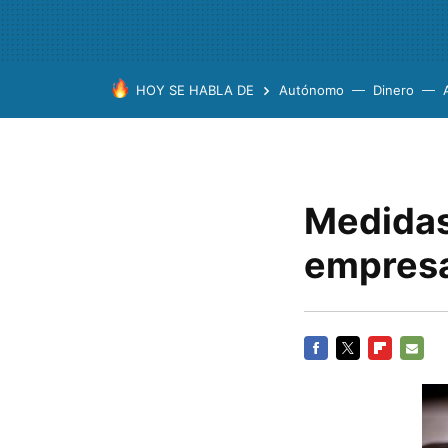
HOY SE HABLA DE
Autónomo
Dinero
Medidas 
empres
FACEBOOK
TWITTER
FLIPBOARD
E-
MAIL