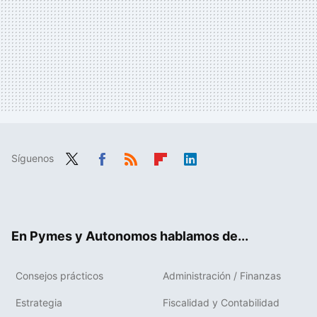
Síguenos
Twit
Fac
RSS
Flip
Link
ter
ebo
boa
edIn
ok
rd
En Pymes y Autonomos hablamos de...
Consejos prácticos
Administración / Finanzas
Estrategia
Fiscalidad y Contabilidad