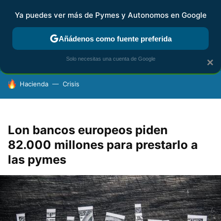
Ya puedes ver más de Pymes y Autonomos en Google
FISCALIDAD Y CONTABILIDAD
KIT DIGITAL
RENTA
AG
Añádenos como fuente preferida
Solo necesitas una cuenta de Google
×
HOY SE HABLA DE
Hacienda
Crisis
Lon bancos europeos piden
82.000 millones para prestarlo a
las pymes