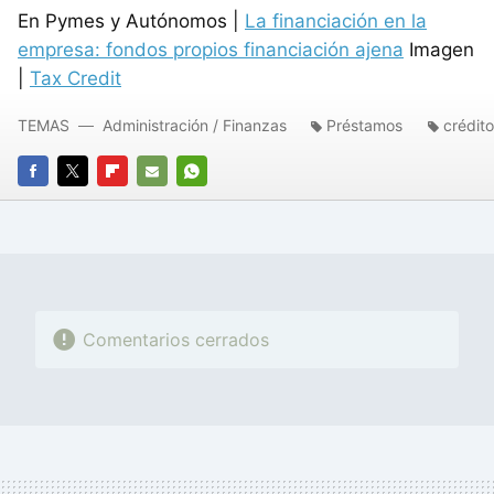
En Pymes y Autónomos |
La financiación en la
empresa: fondos propios financiación ajena
Imagen
|
Tax Credit
TEMAS
Administración / Finanzas
Préstamos
crédit
FACEBOOK
TWITTER
FLIPBOARD
E-
WHATSAPP
MAIL
Comentarios cerrados