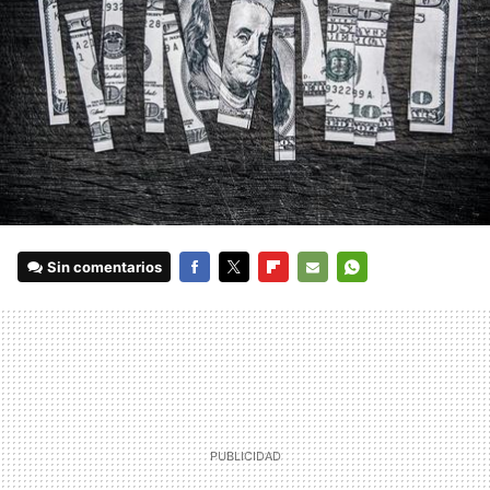
Sin comentarios
FACEBOOK
TWITTER
FLIPBOARD
E-
WHATSAPP
MAIL