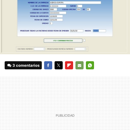
3 comentarios
FACEBOOK
TWITTER
FLIPBOARD
E-
WHATSAPP
MAIL