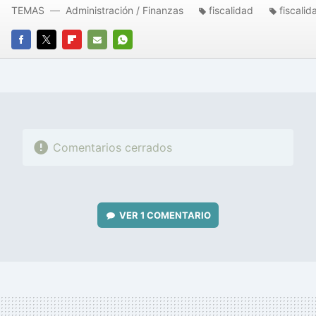
TEMAS
Administración / Finanzas
fiscalidad
fiscalid
FACEBOOK
TWITTER
FLIPBOARD
E-
WHATSAPP
MAIL
Comentarios cerrados
VER
1 COMENTARIO