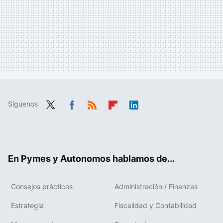
Síguenos
Twit
Fac
RSS
Flip
Link
ter
ebo
boa
edIn
ok
rd
En Pymes y Autonomos hablamos de...
Consejos prácticos
Administración / Finanzas
Estrategia
Fiscalidad y Contabilidad