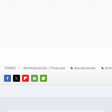
TEMAS
Administración / Finanzas
devoluciones
domi
FACEBOOK
TWITTER
FLIPBOARD
E-
WHATSAPP
MAIL