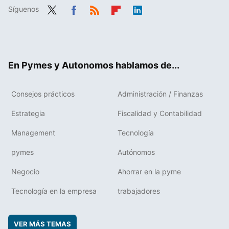
Síguenos
Twit
Fac
RSS
Flip
Link
ter
ebo
boa
edIn
ok
rd
En Pymes y Autonomos hablamos de...
Consejos prácticos
Administración / Finanzas
Estrategia
Fiscalidad y Contabilidad
Management
Tecnología
pymes
Autónomos
Negocio
Ahorrar en la pyme
Tecnología en la empresa
trabajadores
VER MÁS TEMAS