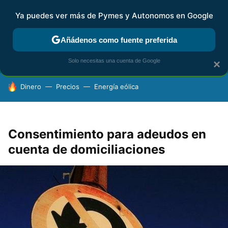
Ya puedes ver más de Pymes y Autonomos en Google
FISCALIDAD Y CONTABILIDAD
KIT DIGITAL
RENTA
AG
Añádenos como fuente preferida
Solo necesitas una cuenta de Google
×
HOY SE HABLA DE
Dinero
Precios
Energía eólica
Consentimiento para adeudos en
cuenta de domiciliaciones