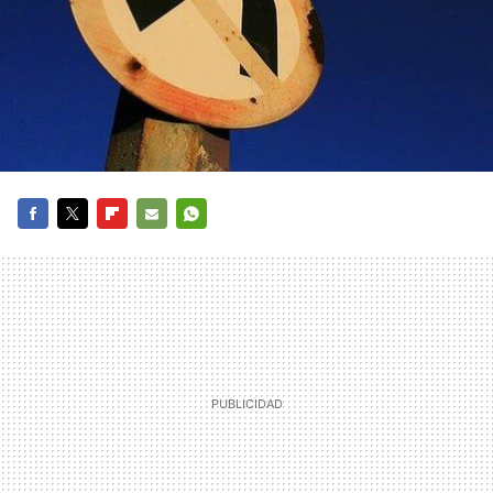
FACEBOOK
TWITTER
FLIPBOARD
E-
WHATSAPP
MAIL