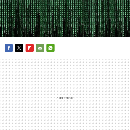
FACEBOOK
TWITTER
FLIPBOARD
E-
WHATSAPP
MAIL