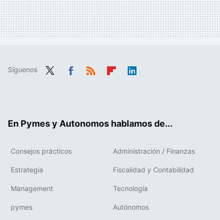
Síguenos
Twit
Fac
RSS
Flip
Link
ter
ebo
boa
edIn
ok
rd
En Pymes y Autonomos hablamos de...
Consejos prácticos
Administración / Finanzas
Estrategia
Fiscalidad y Contabilidad
Management
Tecnología
pymes
Autónomos