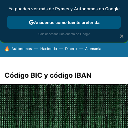
Ya puedes ver más de Pymes y Autonomos en Google
FISCALIDAD Y CONTABILIDAD
KIT DIGITAL
RENTA
AG
Añádenos como fuente preferida
Solo necesitas una cuenta de Google
×
HOY SE HABLA DE
Autónomos
Hacienda
Dinero
Alemania
Código BIC y código IBAN