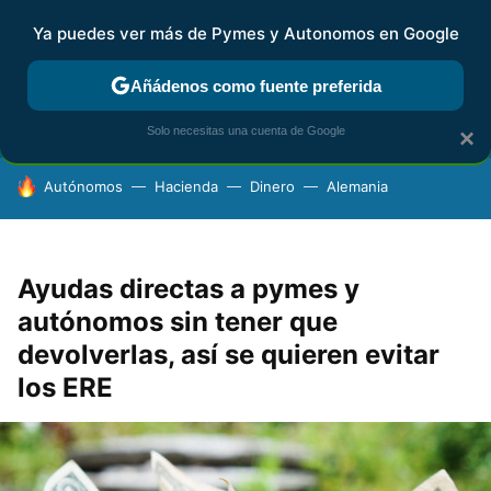
Ya puedes ver más de Pymes y Autonomos en Google
FISCALIDAD Y CONTABILIDAD
KIT DIGITAL
RENTA
AG
Añádenos como fuente preferida
Solo necesitas una cuenta de Google
×
HOY SE HABLA DE
Autónomos
Hacienda
Dinero
Alemania
Ayudas directas a pymes y
autónomos sin tener que
devolverlas, así se quieren evitar
los ERE