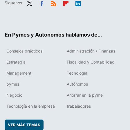
Síguenos
Twit
Fac
RSS
Flip
Link
ter
ebo
boa
edIn
ok
rd
En Pymes y Autonomos hablamos de...
Consejos prácticos
Administración / Finanzas
Estrategia
Fiscalidad y Contabilidad
Management
Tecnología
pymes
Autónomos
Negocio
Ahorrar en la pyme
Tecnología en la empresa
trabajadores
VER MÁS TEMAS