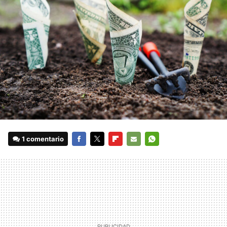
1 comentario
FACEBOOK
TWITTER
FLIPBOARD
E-
WHATSAPP
MAIL