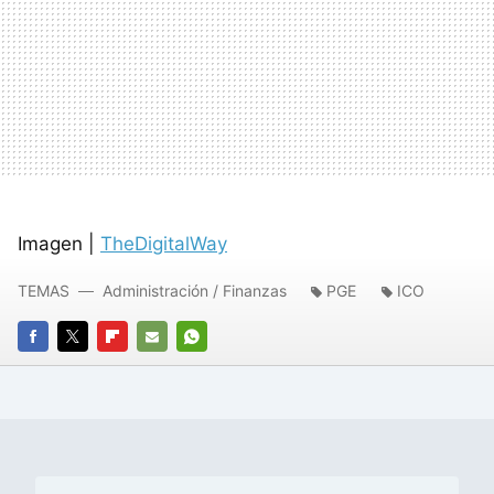
Imagen |
TheDigitalWay
TEMAS
Administración / Finanzas
PGE
ICO
FACEBOOK
TWITTER
FLIPBOARD
E-
WHATSAPP
MAIL