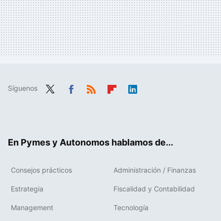
Síguenos
Twit
Fac
RSS
Flip
Link
ter
ebo
boa
edIn
ok
rd
En Pymes y Autonomos hablamos de...
Consejos prácticos
Administración / Finanzas
Estrategia
Fiscalidad y Contabilidad
Management
Tecnología