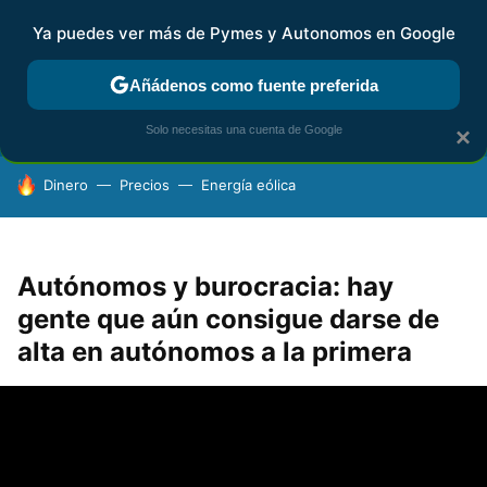
Ya puedes ver más de Pymes y Autonomos en Google
FISCALIDAD Y CONTABILIDAD
KIT DIGITAL
RENTA
AG
Añádenos como fuente preferida
Solo necesitas una cuenta de Google
×
HOY SE HABLA DE
Dinero
Precios
Energía eólica
Autónomos y burocracia: hay
gente que aún consigue darse de
alta en autónomos a la primera