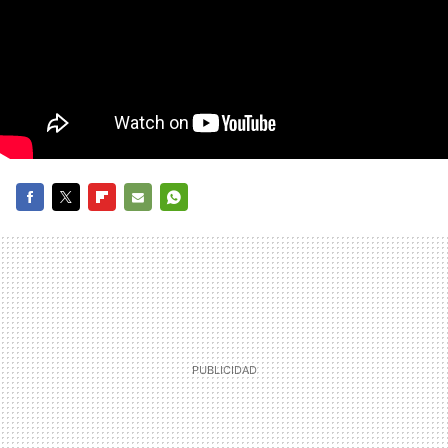
FACEBOOK
TWITTER
FLIPBOARD
E-
WHATSAPP
MAIL