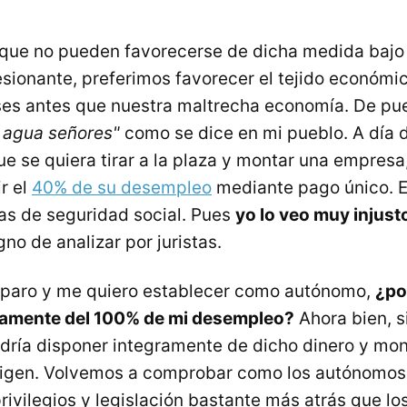
 que no pueden favorecerse de dicha medida bajo
sionante, preferimos favorecer el tejido económi
ses antes que nuestra maltrecha economía. De pu
y agua señores"
como se dice en mi pueblo. A día d
 se quiera tirar a la plaza y montar una empresa,
r el
40% de su desempleo
mediante pago único. El
as de seguridad social. Pues
yo lo veo muy injust
no de analizar por juristas.
 paro y me quiero establecer como autónomo,
¿po
ramente del 100% de mi desempleo?
Ahora bien, s
podría disponer integramente de dicho dinero y mo
rigen. Volvemos a comprobar como los autónomos 
ivilegios y legislación bastante más atrás que los