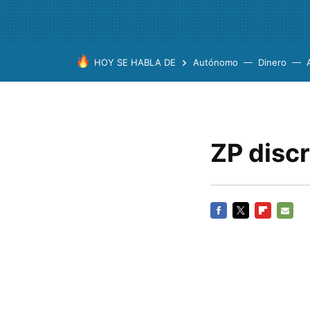
HOY SE HABLA DE
Autónomo
Dinero
ZP disc
FACEBOOK
TWITTER
FLIPBOARD
E-
MAIL