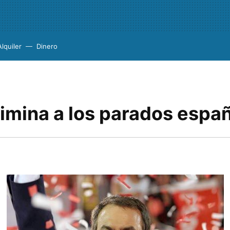
Alquiler
Dinero
rimina a los parados espa