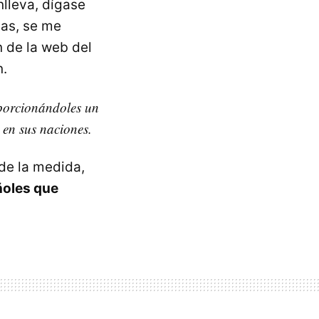
nlleva, dígase
das, se me
 de la web del
n.
roporcionándoles un
 en sus naciones.
de la medida,
ñoles que