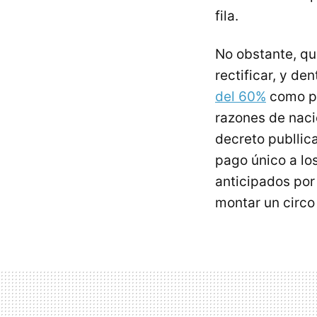
fila.
No obstante, qu
rectificar, y d
del 60%
como pa
razones de naci
decreto publlic
pago único a lo
anticipados por
montar un circ