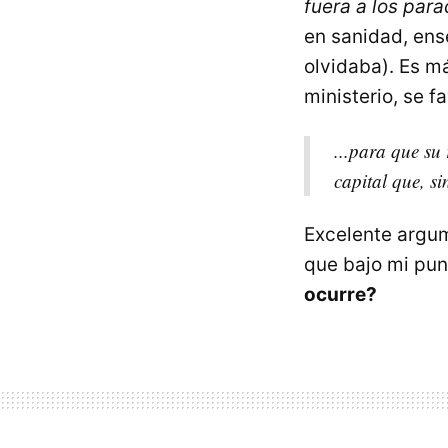
fuera a los para
en sanidad, ense
olvidaba). Es m
ministerio, se f
...para que su
capital que, si
Excelente argum
que bajo mi punt
ocurre?