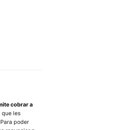
ite cobrar a
o
que les
 Para poder