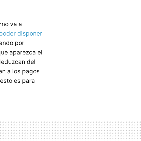
rno va a
 poder disponer
nando por
que aparezca el
 deduzcan del
an a los pagos
esto es para