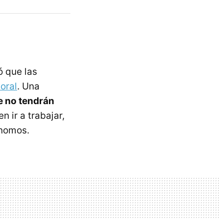
ó que las
oral
. Una
e no tendrán
 ir a trabajar,
ónomos.