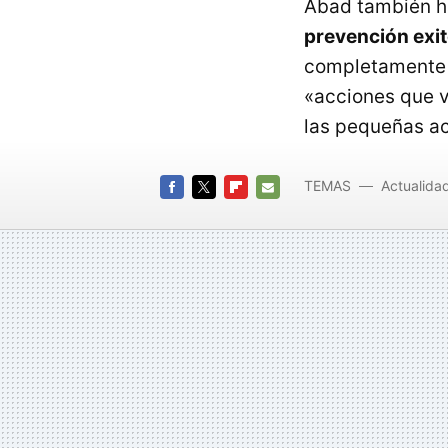
Abad también ha
prevención exi
completamente a
«acciones que v
las pequeñas a
TEMAS
Actualida
FACEBOOK
TWITTER
FLIPBOARD
E-
MAIL