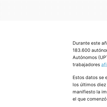
Durante este añ
183.600 autónom
Autónomos (UPTA
trabajadores
af
Estos datos se 
los últimos die
manifiesto la i
el que comenzó l