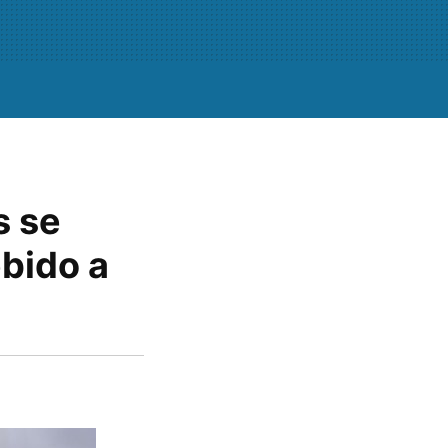
s se
bido a