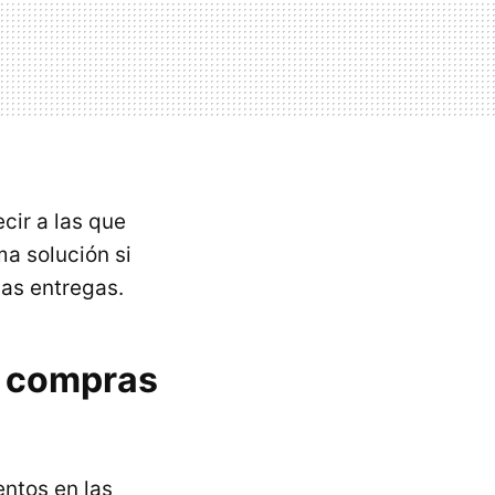
cir a las que
a solución si
las entregas.
us compras
entos en las