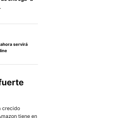
.
 ahora servirá
line
fuerte
a crecido
 Amazon tiene en