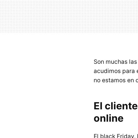
Son muchas las 
acudimos para e
no estamos en c
El client
online
El black Friday