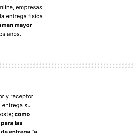
online, empresas
 la entrega física
toman mayor
os años.
r y receptor
e entrega su
coste;
como
para las
 de entrega “a