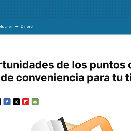
Alquiler
Dinero
rtunidades de los puntos 
de conveniencia para tu 
FACEBOOK
TWITTER
FLIPBOARD
E-
MAIL