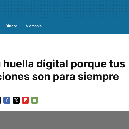
Dinero
Alemania
 huella digital porque tus
ciones son para siempre
FACEBOOK
TWITTER
FLIPBOARD
E-
MAIL