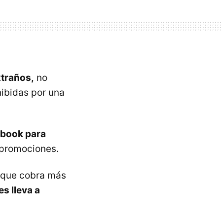
xtraños,
no
ibidas por una
ebook para
 promociones.
o que cobra más
es lleva a