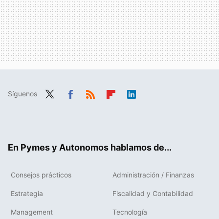
Síguenos
Twit
Fac
RSS
Flip
Link
ter
ebo
boa
edIn
ok
rd
En Pymes y Autonomos hablamos de...
Consejos prácticos
Administración / Finanzas
Estrategia
Fiscalidad y Contabilidad
Management
Tecnología