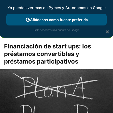
Pymes y Autonomos
Contenidos contratados por la
Ya puedes ver más de Pymes y Autonomos en Google
marca que se menciona
+info
Añádenos como fuente preferida
Un nuevo Impulso
Solo necesitas una cuenta de Google
×
Financiación de start ups: los
préstamos convertibles y
préstamos participativos