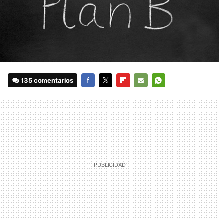
135 comentarios
FACEBOOK
TWITTER
FLIPBOARD
E-
WHATSAPP
MAIL