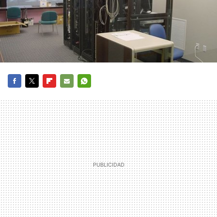
FACEBOOK
TWITTER
FLIPBOARD
E-
WHATSAPP
MAIL