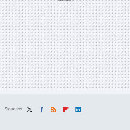
Síguenos
Twit
Fac
RSS
Flip
Link
ter
ebo
boa
edIn