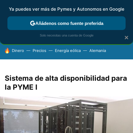
Ya puedes ver más de Pymes y Autonomos en Google
FISCALIDAD Y CONTABILIDAD
KIT DIGITAL
RENTA
AG
Añádenos como fuente preferida
Solo necesitas una cuenta de Google
×
HOY SE HABLA DE
Dinero
Precios
Energía eólica
Alemania
Sistema de alta disponibilidad para
la PYME I