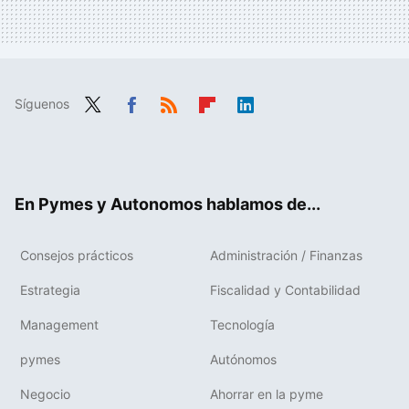
Síguenos
Twit
Fac
RSS
Flip
Link
ter
ebo
boa
edIn
ok
rd
En Pymes y Autonomos hablamos de...
Consejos prácticos
Administración / Finanzas
Estrategia
Fiscalidad y Contabilidad
Management
Tecnología
pymes
Autónomos
Negocio
Ahorrar en la pyme