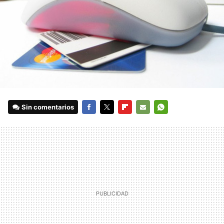
Sin comentarios
FACEBOOK
TWITTER
FLIPBOARD
E-
WHATSAPP
MAIL