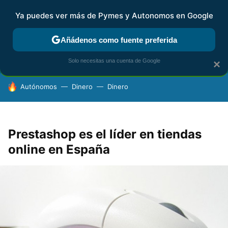
Ya puedes ver más de Pymes y Autonomos en Google
FISCALIDAD Y CONTABILIDAD
KIT DIGITAL
RENTA
AG
Añádenos como fuente preferida
Solo necesitas una cuenta de Google
×
HOY SE HABLA DE
Autónomos
Dinero
Dinero
Prestashop es el líder en tiendas
online en España