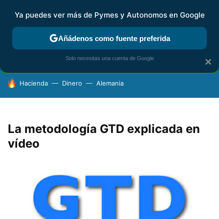
Ya puedes ver más de Pymes y Autonomos en Google
FISCALIDAD Y CONTABILIDAD
KIT DIGITAL
RENTA
AG
Añádenos como fuente preferida
Solo necesitas una cuenta de Google
×
HOY SE HABLA DE
Hacienda
Dinero
Alemania
La metodología GTD explicada en
vídeo