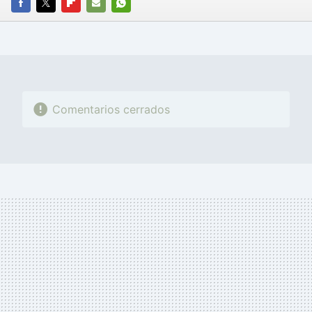
FACEBOOK
TWITTER
FLIPBOARD
E-
WHATSAPP
MAIL
Comentarios cerrados