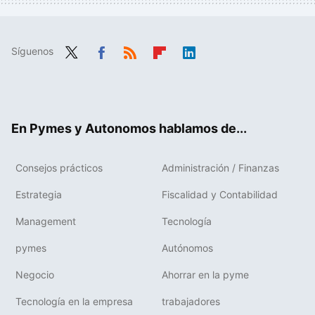
Síguenos
Twit
Fac
RSS
Flip
Link
ter
ebo
boa
edIn
ok
rd
En Pymes y Autonomos hablamos de...
Consejos prácticos
Administración / Finanzas
Estrategia
Fiscalidad y Contabilidad
Management
Tecnología
pymes
Autónomos
Negocio
Ahorrar en la pyme
Tecnología en la empresa
trabajadores