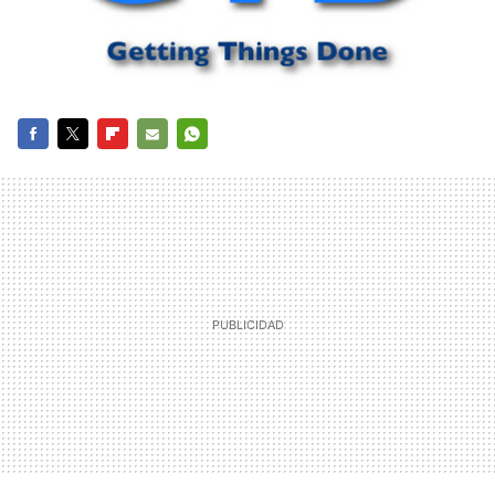
FACEBOOK
TWITTER
FLIPBOARD
E-
WHATSAPP
MAIL