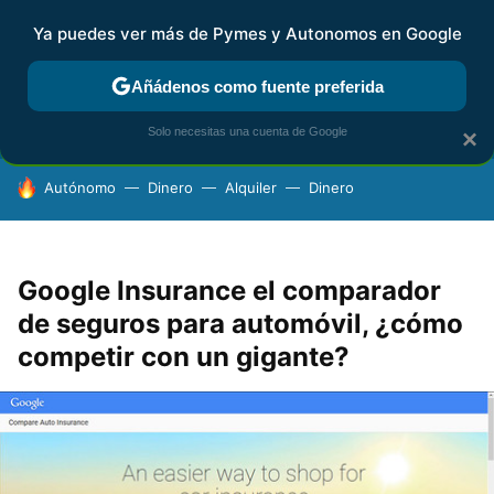
Ya puedes ver más de Pymes y Autonomos en Google
FISCALIDAD Y CONTABILIDAD
KIT DIGITAL
RENTA
AG
Añádenos como fuente preferida
Solo necesitas una cuenta de Google
×
HOY SE HABLA DE
Autónomo
Dinero
Alquiler
Dinero
Google Insurance el comparador
de seguros para automóvil, ¿cómo
competir con un gigante?