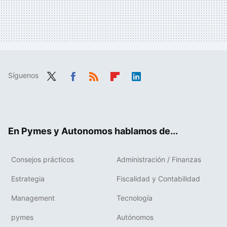
Síguenos
Twit
Fac
RSS
Flip
Link
ter
ebo
boa
edIn
ok
rd
En Pymes y Autonomos hablamos de...
Consejos prácticos
Administración / Finanzas
Estrategia
Fiscalidad y Contabilidad
Management
Tecnología
pymes
Autónomos