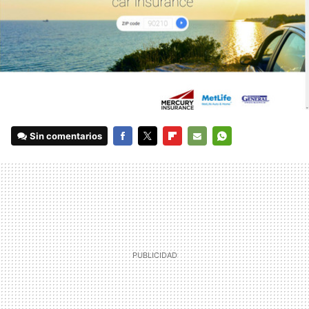
Sin comentarios
FACEBOOK
TWITTER
FLIPBOARD
E-
WHATSAPP
MAIL