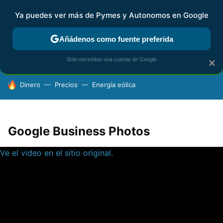
Ya puedes ver más de Pymes y Autonomos en Google
FISCALIDAD Y CONTABILIDAD
KIT DIGITAL
RENTA
AG
Añádenos como fuente preferida
Solo necesitas una cuenta de Google
×
HOY SE HABLA DE
Dinero
Precios
Energía eólica
Google Business Photos
Ve el video en el sitio original.