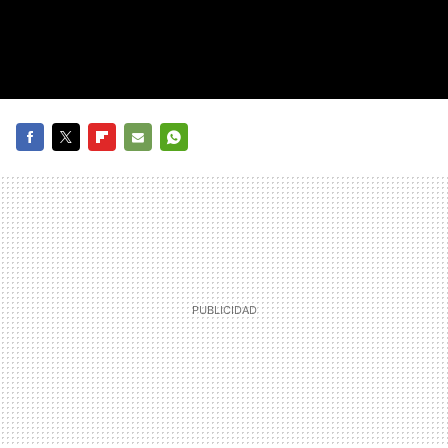
FACEBOOK
TWITTER
FLIPBOARD
E-
WHATSAPP
MAIL