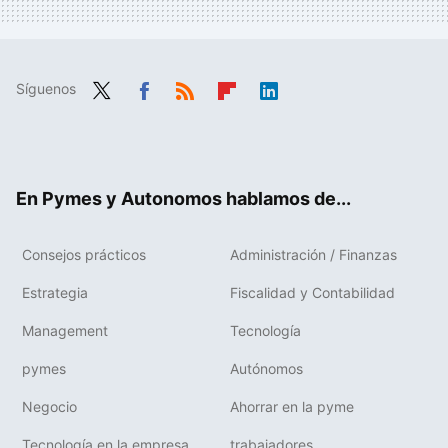
Síguenos
Twit
Fac
RSS
Flip
Link
ter
ebo
boa
edIn
ok
rd
En Pymes y Autonomos hablamos de...
Consejos prácticos
Administración / Finanzas
Estrategia
Fiscalidad y Contabilidad
Management
Tecnología
pymes
Autónomos
Negocio
Ahorrar en la pyme
Tecnología en la empresa
trabajadores