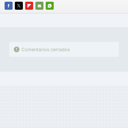
FACEBOOK
TWITTER
FLIPBOARD
E-
WHATSAPP
MAIL
Comentarios cerrados