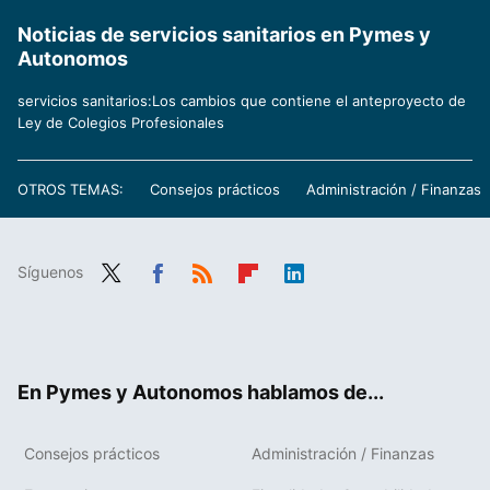
Noticias de servicios sanitarios en Pymes y
Autonomos
servicios sanitarios:Los cambios que contiene el anteproyecto de
Ley de Colegios Profesionales
OTROS TEMAS:
Consejos prácticos
Administración / Finanzas
Síguenos
Twit
Fac
RSS
Flip
Link
ter
ebo
boa
edIn
ok
rd
En Pymes y Autonomos hablamos de...
Consejos prácticos
Administración / Finanzas