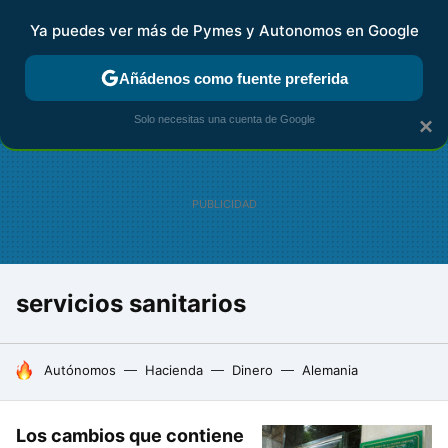
Ya puedes ver más de Pymes y Autonomos en Google
FISCALIDAD Y CONTABILIDAD
KIT DIGITAL
RENTA
AG
Añádenos como fuente preferida
Solo necesitas una cuenta de Google
×
servicios sanitarios
HOY SE HABLA DE
Autónomos
Hacienda
Dinero
Alemania
Los cambios que contiene