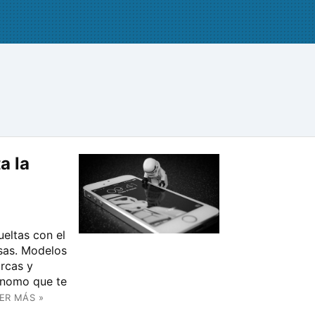
a la
eltas con el
esas. Modelos
rcas y
ónomo que te
ER MÁS »