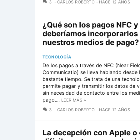
COMENTARIOS
3
CARLOS ROBERTO
HACE 12 AÑOS
¿Qué son los pagos NFC y
deberíamos incorporarlos
nuestros medios de pago?
TECNOLOGÍA
De los pagos a través de NFC (Near Fiel
Communicatio) se lleva hablando desde 
bastante tiempo. Se trata de una tecnol
permite pagar y transmitir los datos de v
sin necesidad de contacto entre los med
pago....
LEER MÁS »
COMENTARIOS
3
CARLOS ROBERTO
HACE 12 AÑOS
La decepción con Apple o