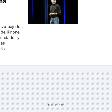
ima
evo bajo los
 de iPhone.
fundador y
mas
S »