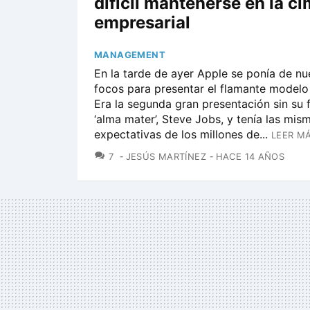
difícil mantenerse en la c
empresarial
MANAGEMENT
En la tarde de ayer Apple se ponía de nu
focos para presentar el flamante modelo
Era la segunda gran presentación sin su 
‘alma mater’, Steve Jobs, y tenía las mis
expectativas de los millones de...
LEER MÁ
COMENTARIOS
7
JESÚS MARTÍNEZ
HACE 14 AÑOS