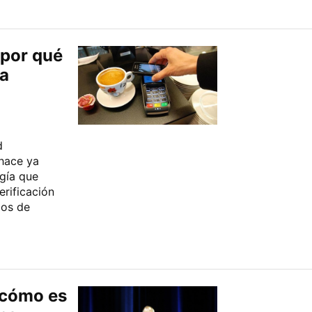
 por qué
 a
d
hace ya
ogía que
erificación
ios de
 cómo es