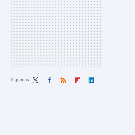
Síguenos
Twit
Fac
RSS
Flip
Link
ter
ebo
boa
edIn
ok
rd