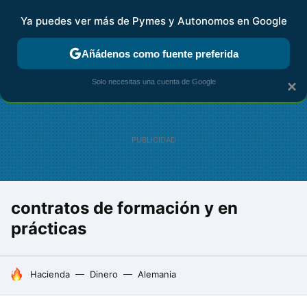
Ya puedes ver más de Pymes y Autonomos en Google
FISCALIDAD Y CONTABILIDAD
KIT DIGITAL
RENTA
AG
Añádenos como fuente preferida
Solo necesitas una cuenta de Google
×
contratos de formación y en
prácticas
HOY SE HABLA DE
Hacienda
Dinero
Alemania