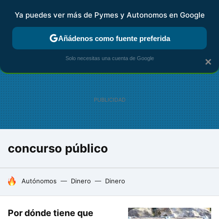
Ya puedes ver más de Pymes y Autonomos en Google
FISCALIDAD Y CONTABILIDAD
KIT DIGITAL
RENTA
AG
Añádenos como fuente preferida
Solo necesitas una cuenta de Google
×
concurso público
HOY SE HABLA DE
Autónomos
Dinero
Dinero
Por dónde tiene que