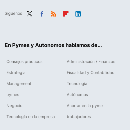
Síguenos
Twit
Fac
RSS
Flip
Link
ter
ebo
boa
edIn
ok
rd
En Pymes y Autonomos hablamos de...
Consejos prácticos
Administración / Finanzas
Estrategia
Fiscalidad y Contabilidad
Management
Tecnología
pymes
Autónomos
Negocio
Ahorrar en la pyme
Tecnología en la empresa
trabajadores