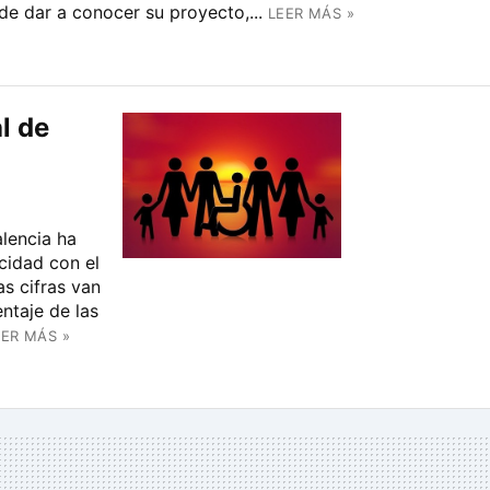
de dar a conocer su proyecto,...
LEER MÁS »
l de
lencia ha
cidad con el
s cifras van
ntaje de las
EER MÁS »