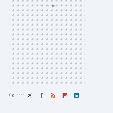
Síguenos
Twit
Fac
RSS
Flip
Link
ter
ebo
boa
edIn