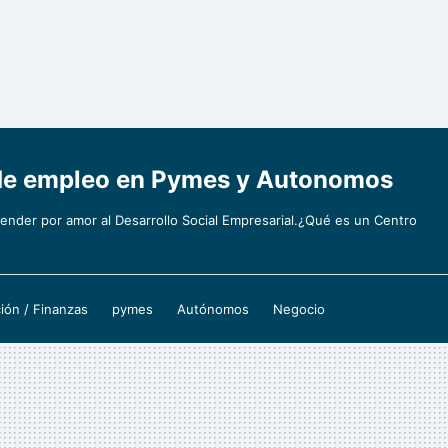
l de empleo en Pymes y Autonomos
nder por amor al Desarrollo Social Empresarial.¿Qué es un Centro
ión / Finanzas
pymes
Autónomos
Negocio