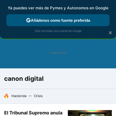
Ya puedes ver más de Pymes y Autonomos en Google
FISCALIDAD Y CONTABILIDAD
KIT DIGITAL
RENTA
AG
Añádenos como fuente preferida
Solo necesitas una cuenta de Google
×
canon digital
HOY SE HABLA DE
Hacienda
Crisis
El Tribunal Supremo anula