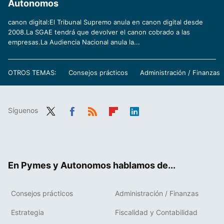
Autonomos
canon digital:El Tribunal Supremo anula en canon digital desde
2008.La SGAE tendrá que devolver el canon cobrado a las
empresas.La Audiencia Nacional anula la...
OTROS TEMAS:
Consejos prácticos
Administración / Finanzas
Síguenos
Twit
Fac
RSS
Flip
Link
ter
ebo
boa
edIn
ok
rd
En Pymes y Autonomos hablamos de...
Consejos prácticos
Administración / Finanzas
Estrategia
Fiscalidad y Contabilidad