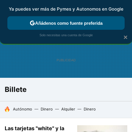
Ya puedes ver más de Pymes y Autonomos en Google
FISCALIDAD Y CONTABILIDAD
KIT DIGITAL
RENTA
AG
Añádenos como fuente preferida
Solo necesitas una cuenta de Google
×
Billete
HOY SE HABLA DE
Autónomo
Dinero
Alquiler
Dinero
Las tarjetas "white" y la