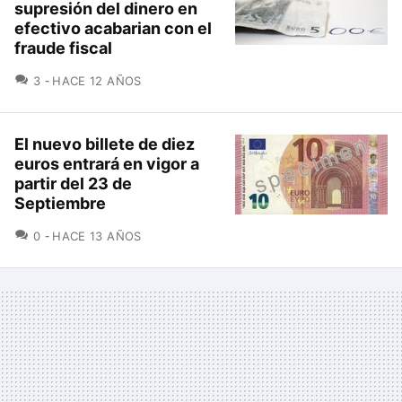
supresión del dinero en
efectivo acabarian con el
fraude fiscal
COMENTARIOS
3
HACE 12 AÑOS
El nuevo billete de diez
euros entrará en vigor a
partir del 23 de
Septiembre
COMENTARIOS
0
HACE 13 AÑOS