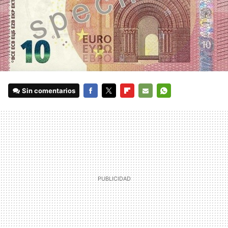
Sin comentarios
FACEBOOK
TWITTER
FLIPBOARD
E-
WHATSAPP
MAIL