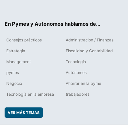
Twit
Fac
RSS
Flip
Link
ter
ebo
boa
edIn
ok
rd
En Pymes y Autonomos hablamos de...
Consejos prácticos
Administración / Finanzas
Estrategia
Fiscalidad y Contabilidad
Management
Tecnología
pymes
Autónomos
Negocio
Ahorrar en la pyme
Tecnología en la empresa
trabajadores
VER MÁS TEMAS