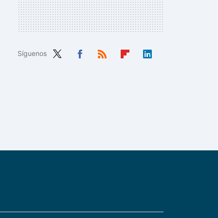
Síguenos
Twit
Fac
RSS
Flip
Link
ter
ebo
boa
edIn
ok
rd