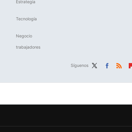
Estrategia
Tecnología
Negocio
trabajadores
Síguenos
Twit
Fac
RSS
Fl
ter
ebo
b
ok
r