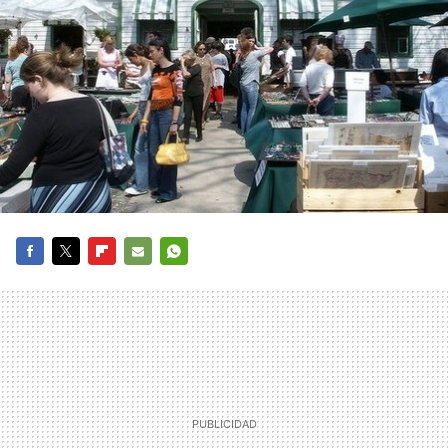
FACEBOOK
TWITTER
FLIPBOARD
E-
WHATSAPP
MAIL