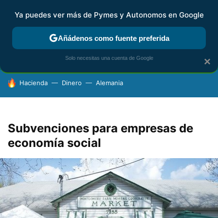
Ya puedes ver más de Pymes y Autonomos en Google
FISCALIDAD Y CONTABILIDAD
KIT DIGITAL
RENTA
AG
Añádenos como fuente preferida
Solo necesitas una cuenta de Google
×
HOY SE HABLA DE
Hacienda
Dinero
Alemania
Subvenciones para empresas de
economía social