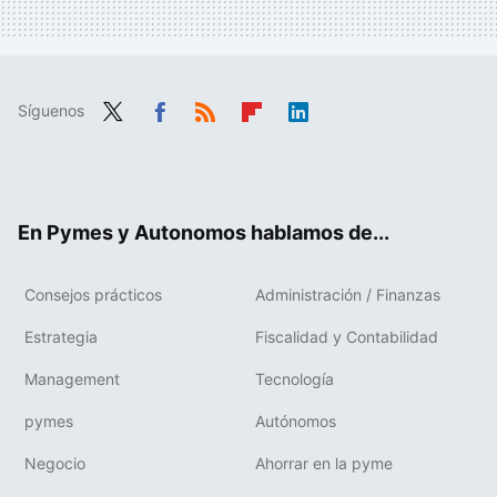
Síguenos
Twit
Fac
RSS
Flip
Link
ter
ebo
boa
edIn
ok
rd
En Pymes y Autonomos hablamos de...
Consejos prácticos
Administración / Finanzas
Estrategia
Fiscalidad y Contabilidad
Management
Tecnología
pymes
Autónomos
Negocio
Ahorrar en la pyme