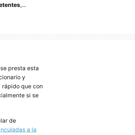
petentes
,...
e se presta esta
cionario y
y rápido que con
cialmente si se
lar de
inculadas a la