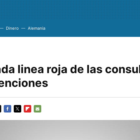
Dinero
Alemania
da linea roja de las consu
enciones
FACEBOOK
TWITTER
FLIPBOARD
E-
MAIL