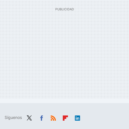
Síguenos
Twit
Fac
RSS
Flip
Link