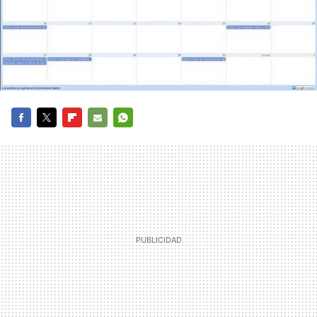
FACEBOOK
TWITTER
FLIPBOARD
E-
WHATSAPP
MAIL