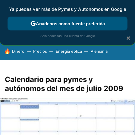
Ya puedes ver más de Pymes y Autonomos en Google
FISCALIDAD Y CONTABILIDAD
KIT DIGITAL
RENTA
AG
Añádenos como fuente preferida
Solo necesitas una cuenta de Google
×
HOY SE HABLA DE
Dinero
Precios
Energía eólica
Alemania
Calendario para pymes y
autónomos del mes de julio 2009