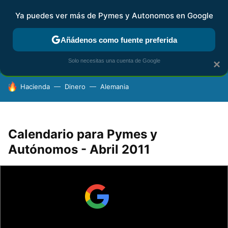
Ya puedes ver más de Pymes y Autonomos en Google
FISCALIDAD Y CONTABILIDAD
KIT DIGITAL
RENTA
AG
Añádenos como fuente preferida
Solo necesitas una cuenta de Google
×
HOY SE HABLA DE
Hacienda
Dinero
Alemania
Calendario para Pymes y
Autónomos - Abril 2011