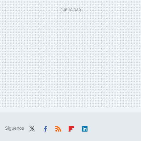
Síguenos
Twit
Fac
RSS
Flip
Link