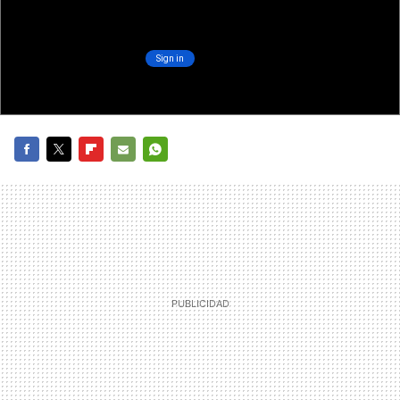
FACEBOOK
TWITTER
FLIPBOARD
E-
WHATSAPP
MAIL