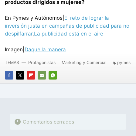
productos dirigidos a mujeres?
En Pymes y Autónomos|
El reto de lograr la
inversión justa en campañas de publicidad para no
despilfarrar
,
La publicidad está en el aire
Imagen|
Daquella manera
TEMAS
Protagonistas
Marketing y Comercial
pymes
FACEBOOK
TWITTER
FLIPBOARD
E-
WHATSAPP
MAIL
Comentarios cerrados