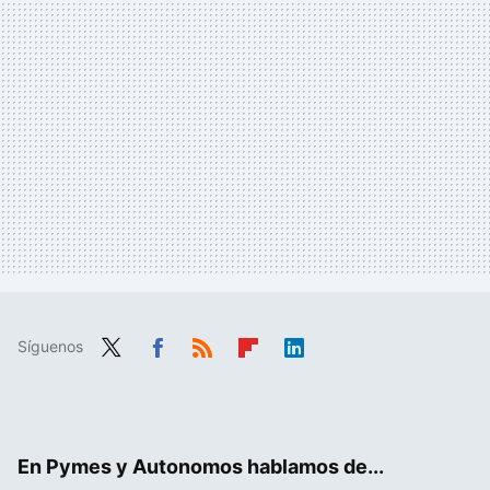
Síguenos
Twit
Fac
RSS
Flip
Link
ter
ebo
boa
edIn
ok
rd
En Pymes y Autonomos hablamos de...