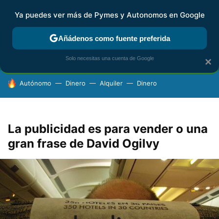
Ya puedes ver más de Pymes y Autonomos en Google
FISCALIDAD Y CONTABILIDAD
KIT DIGITAL
RENTA
AG
Añádenos como fuente preferida
Solo necesitas una cuenta de Google
×
HOY SE HABLA DE
Autónomo
Dinero
Alquiler
Dinero
La publicidad es para vender o una
gran frase de David Ogilvy