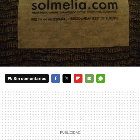
Sin comentarios
FACEBOOK
TWITTER
FLIPBOARD
E-
WHATSAPP
MAIL