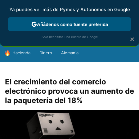
Ya puedes ver más de Pymes y Autonomos en Google
FISCALIDAD Y CONTABILIDAD
KIT DIGITAL
RENTA
AG
Añádenos como fuente preferida
Solo necesitas una cuenta de Google
×
HOY SE HABLA DE
Hacienda
Dinero
Alemania
El crecimiento del comercio
electrónico provoca un aumento de
la paquetería del 18%