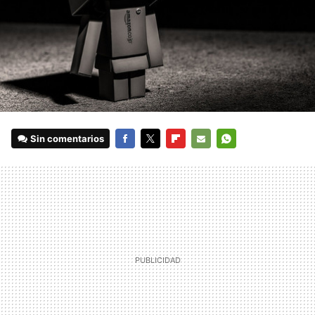
Sin comentarios
FACEBOOK
TWITTER
FLIPBOARD
E-
WHATSAPP
MAIL