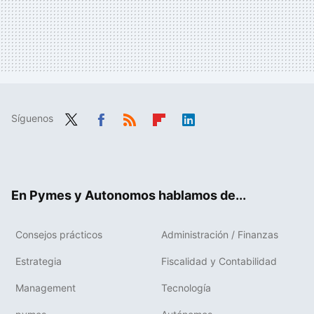
Síguenos
Twit
Fac
RSS
Flip
Link
ter
ebo
boa
edIn
ok
rd
En Pymes y Autonomos hablamos de...
Consejos prácticos
Administración / Finanzas
Estrategia
Fiscalidad y Contabilidad
Management
Tecnología