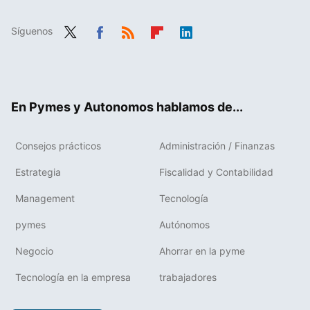
Síguenos
Twit
Fac
RSS
Flip
Link
ter
ebo
boa
edIn
ok
rd
En Pymes y Autonomos hablamos de...
Consejos prácticos
Administración / Finanzas
Estrategia
Fiscalidad y Contabilidad
Management
Tecnología
pymes
Autónomos
Negocio
Ahorrar en la pyme
Tecnología en la empresa
trabajadores