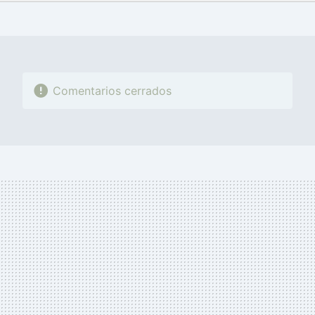
FACEBOOK
TWITTER
FLIPBOARD
E-
WHATSAPP
MAIL
Comentarios cerrados