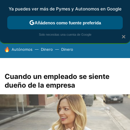
Ya puedes ver más de Pymes y Autonomos en Google
FISCALIDAD Y CONTABILIDAD
KIT DIGITAL
RENTA
AG
Añádenos como fuente preferida
Solo necesitas una cuenta de Google
×
HOY SE HABLA DE
Autónomos
Dinero
Dinero
Cuando un empleado se siente
dueño de la empresa