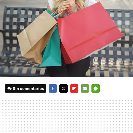
Sin comentarios
FACEBOOK
TWITTER
FLIPBOARD
E-
WHATSAPP
MAIL