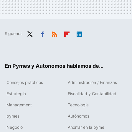
Síguenos
Twit
Fac
RSS
Flip
Link
ter
ebo
boa
edIn
ok
rd
En Pymes y Autonomos hablamos de...
Consejos prácticos
Administración / Finanzas
Estrategia
Fiscalidad y Contabilidad
Management
Tecnología
pymes
Autónomos
Negocio
Ahorrar en la pyme