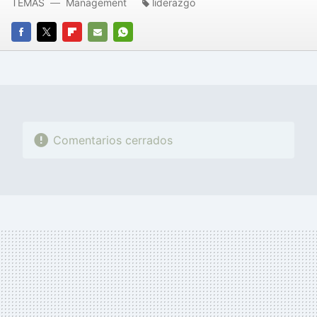
TEMAS
Management
liderazgo
FACEBOOK
TWITTER
FLIPBOARD
E-
WHATSAPP
MAIL
Comentarios cerrados