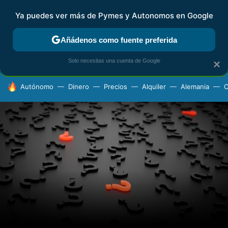
Ya puedes ver más de Pymes y Autonomos en Google
FISCALIDAD Y CONTABILIDAD
KIT DIGITAL
RENTA
AG
Añádenos como fuente preferida
Solo necesitas una cuenta de Google
×
HOY SE HABLA DE
Autónomo
Dinero
Precios
Alquiler
Alemania
C