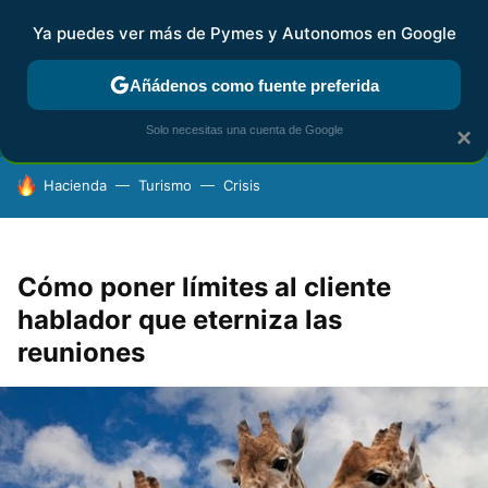
Ya puedes ver más de Pymes y Autonomos en Google
FISCALIDAD Y CONTABILIDAD
KIT DIGITAL
RENTA
AG
Añádenos como fuente preferida
Solo necesitas una cuenta de Google
×
HOY SE HABLA DE
Hacienda
Turismo
Crisis
Cómo poner límites al cliente
hablador que eterniza las
reuniones