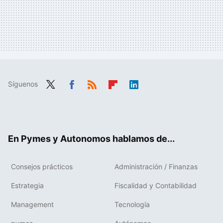
Síguenos
Twit
Fac
RSS
Flip
Link
ter
ebo
boa
edIn
ok
rd
En Pymes y Autonomos hablamos de...
Consejos prácticos
Administración / Finanzas
Estrategia
Fiscalidad y Contabilidad
Management
Tecnología