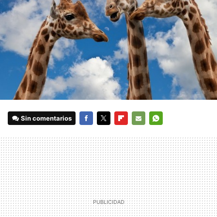
Sin comentarios
FACEBOOK
TWITTER
FLIPBOARD
E-
WHATSAPP
MAIL