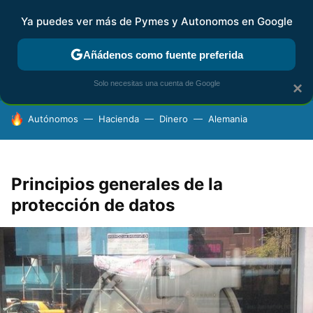
Ya puedes ver más de Pymes y Autonomos en Google
FISCALIDAD Y CONTABILIDAD
KIT DIGITAL
RENTA
AG
Añádenos como fuente preferida
Solo necesitas una cuenta de Google
×
HOY SE HABLA DE
Autónomos
Hacienda
Dinero
Alemania
Principios generales de la
protección de datos