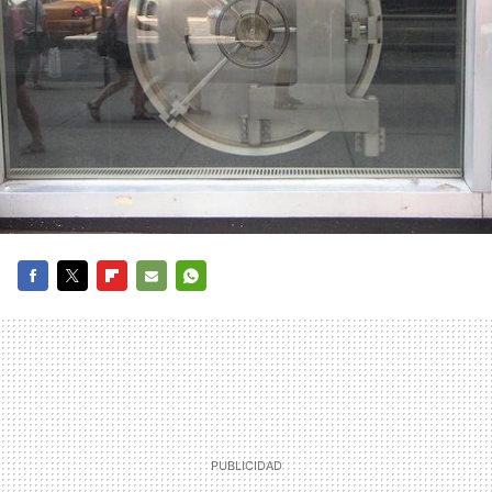
FACEBOOK
TWITTER
FLIPBOARD
E-
WHATSAPP
MAIL