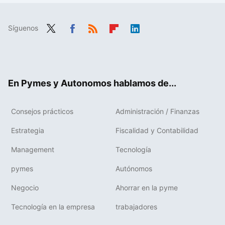
Síguenos
Twit
Fac
RSS
Flip
Link
ter
ebo
boa
edIn
ok
rd
En Pymes y Autonomos hablamos de...
Consejos prácticos
Administración / Finanzas
Estrategia
Fiscalidad y Contabilidad
Management
Tecnología
pymes
Autónomos
Negocio
Ahorrar en la pyme
Tecnología en la empresa
trabajadores