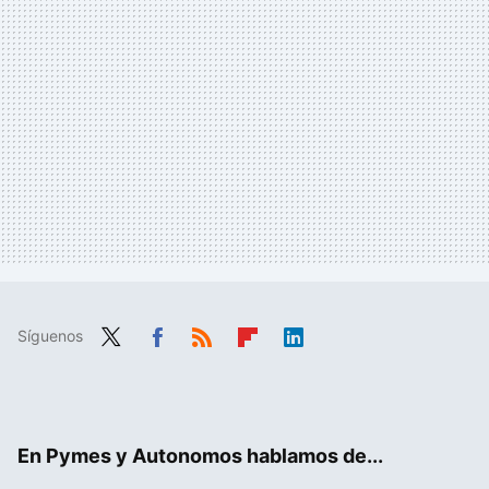
Síguenos
Twit
Fac
RSS
Flip
Link
ter
ebo
boa
edIn
ok
rd
En Pymes y Autonomos hablamos de...