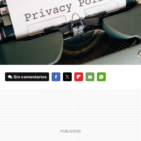
Sin comentarios
FACEBOOK
TWITTER
FLIPBOARD
E-
WHATSAPP
MAIL