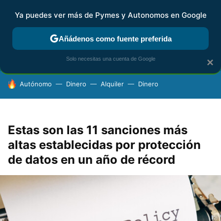
Ya puedes ver más de Pymes y Autonomos en Google
FISCALIDAD Y CONTABILIDAD
KIT DIGITAL
RENTA
AG
Añádenos como fuente preferida
Solo necesitas una cuenta de Google
×
HOY SE HABLA DE
Autónomo
Dinero
Alquiler
Dinero
Estas son las 11 sanciones más
altas establecidas por protección
de datos en un año de récord