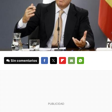
Sin comentarios
FACEBOOK
TWITTER
FLIPBOARD
E-
WHATSAPP
MAIL