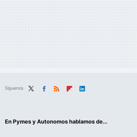
Síguenos
Twit
Fac
RSS
Flip
Link
ter
ebo
boa
edIn
ok
rd
En Pymes y Autonomos hablamos de...