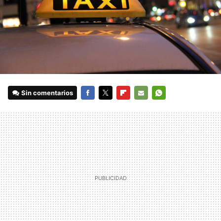
Sin comentarios
FACEBOOK
TWITTER
FLIPBOARD
E-
WHATSAPP
MAIL