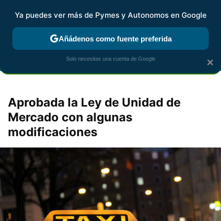
Ya puedes ver más de Pymes y Autonomos en Google
FISCALIDAD Y CONTABILIDAD
KIT DIGITAL
RENTA
AG
Añádenos como fuente preferida
Solo necesitas una cuenta de Google
×
Aprobada la Ley de Unidad de
Mercado con algunas
modificaciones