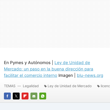
En Pymes y Autónomos |
Ley de Unidad de
Mercado: un paso en la buena dirección para
facilitar el comercio interno
Imagen |
blu-news.org
TEMAS
Legalidad
Ley de Unidad de Mercado
licenc
FACEBOOK
TWITTER
FLIPBOARD
E-
WHATSAPP
MAIL