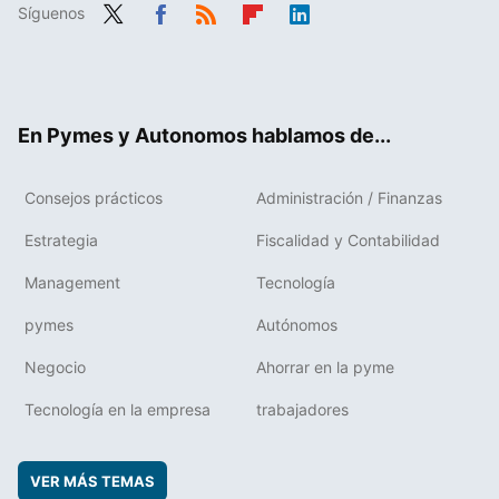
Síguenos
Twit
Fac
RSS
Flip
Link
ter
ebo
boa
edIn
ok
rd
En Pymes y Autonomos hablamos de...
Consejos prácticos
Administración / Finanzas
Estrategia
Fiscalidad y Contabilidad
Management
Tecnología
pymes
Autónomos
Negocio
Ahorrar en la pyme
Tecnología en la empresa
trabajadores
VER MÁS TEMAS