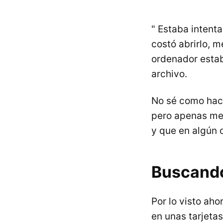
" Estaba intent
costó abrirlo, m
ordenador estab
archivo.
No sé como hace
pero apenas me 
y que en algún 
Buscando
Por lo visto aho
en unas tarjeta