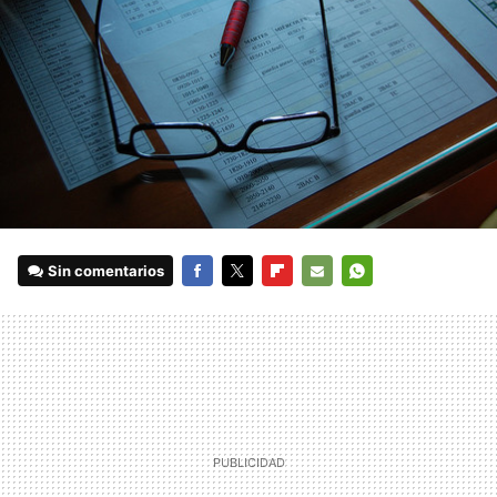
Sin comentarios
FACEBOOK
TWITTER
FLIPBOARD
E-
WHATSAPP
MAIL