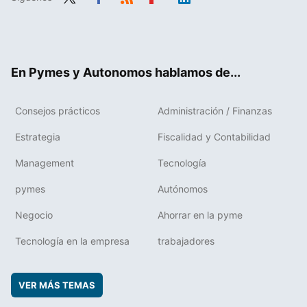
Twit
Fac
RSS
Flip
Link
ter
ebo
boa
edIn
ok
rd
En Pymes y Autonomos hablamos de...
Consejos prácticos
Administración / Finanzas
Estrategia
Fiscalidad y Contabilidad
Management
Tecnología
pymes
Autónomos
Negocio
Ahorrar en la pyme
Tecnología en la empresa
trabajadores
VER MÁS TEMAS