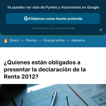
Ya puedes ver más de Pymes y Autonomos en Google
FISCALIDAD Y CONTABILIDAD
KIT DIGITAL
RENTA
AG
Añádenos como fuente preferida
Solo necesitas una cuenta de Google
×
HOY SE HABLA DE
Dinero
Precios
Energía eólica
Alemania
¿Quienes están obligados a
presentar la declaración de la
Renta 2012?