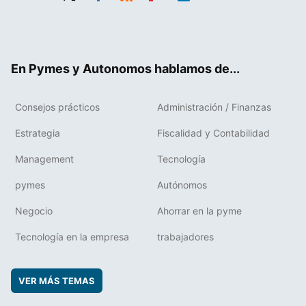
Twit
Fac
RSS
Flip
Link
ter
ebo
boa
edIn
ok
rd
En Pymes y Autonomos hablamos de...
Consejos prácticos
Administración / Finanzas
Estrategia
Fiscalidad y Contabilidad
Management
Tecnología
pymes
Autónomos
Negocio
Ahorrar en la pyme
Tecnología en la empresa
trabajadores
VER MÁS TEMAS