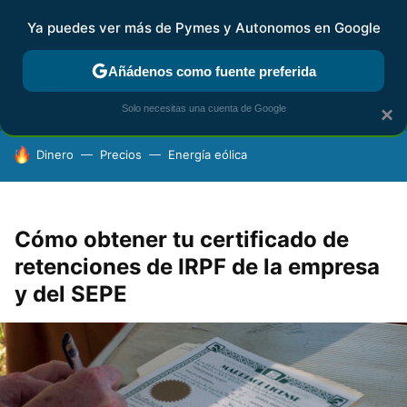
Ya puedes ver más de Pymes y Autonomos en Google
FISCALIDAD Y CONTABILIDAD
KIT DIGITAL
RENTA
AG
Añádenos como fuente preferida
Solo necesitas una cuenta de Google
×
HOY SE HABLA DE
Dinero
Precios
Energía eólica
Cómo obtener tu certificado de
retenciones de IRPF de la empresa
y del SEPE