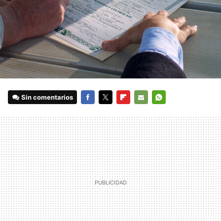
Sin comentarios
FACEBOOK
TWITTER
FLIPBOARD
E-
WHATSAPP
MAIL