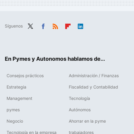
Síguenos
Twit
Fac
RSS
Flip
Link
ter
ebo
boa
edIn
ok
rd
En Pymes y Autonomos hablamos de...
Consejos prácticos
Administración / Finanzas
Estrategia
Fiscalidad y Contabilidad
Management
Tecnología
pymes
Autónomos
Negocio
Ahorrar en la pyme
Tecnología en la empresa
trabajadores