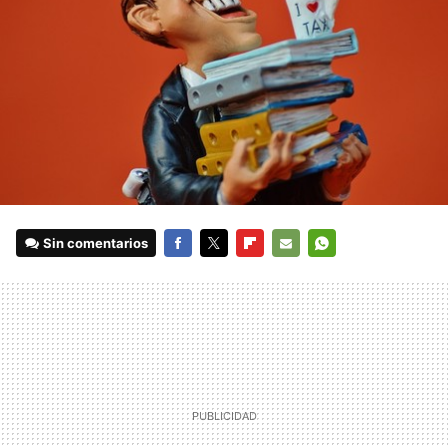
Sin comentarios
FACEBOOK
TWITTER
FLIPBOARD
E-
WHATSAPP
MAIL