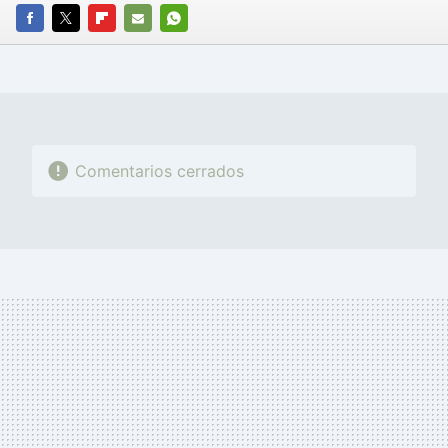
FACEBOOK
TWITTER
FLIPBOARD
E-
WHATSAPP
MAIL
Comentarios cerrados