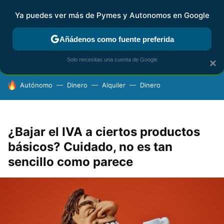
Ya puedes ver más de Pymes y Autonomos en Google
FISCALIDAD Y CONTABILIDAD
KIT DIGITAL
RENTA
AG
Añádenos como fuente preferida
Solo necesitas una cuenta de Google
×
HOY SE HABLA DE
Autónomo
Dinero
Alquiler
Dinero
¿Bajar el IVA a ciertos productos
básicos? Cuidado, no es tan
sencillo como parece