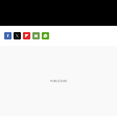
FACEBOOK
TWITTER
FLIPBOARD
E-
WHATSAPP
MAIL