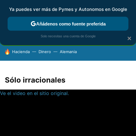
Ya puedes ver más de Pymes y Autonomos en Google
FISCALIDAD Y CONTABILIDAD
KIT DIGITAL
RENTA
AG
Añádenos como fuente preferida
Solo necesitas una cuenta de Google
×
HOY SE HABLA DE
Hacienda
Dinero
Alemania
Sólo irracionales
Ve el video en el sitio original.