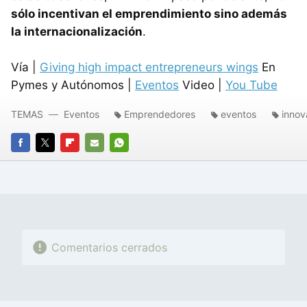
sólo incentivan el emprendimiento sino además
la internacionalización
.
Vía |
Giving high impact entrepreneurs wings
En
Pymes y Autónomos |
Eventos
Video |
You Tube
TEMAS
Eventos
Emprendedores
eventos
innov
FACEBOOK
TWITTER
FLIPBOARD
E-
WHATSAPP
MAIL
Comentarios cerrados