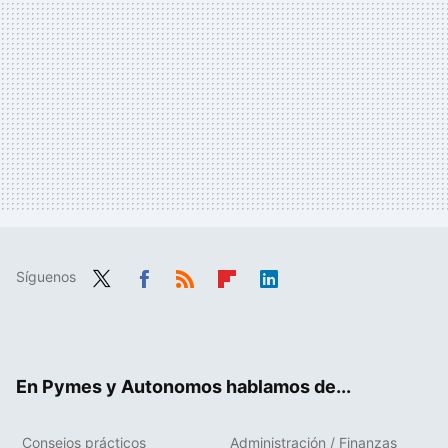
Síguenos
Twit
Fac
RSS
Flip
Link
ter
ebo
boa
edIn
ok
rd
En Pymes y Autonomos hablamos de...
Consejos prácticos
Administración / Finanzas