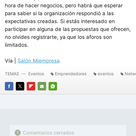
hora de hacer negocios, pero habrá que esperar
para saber si la organización respondió a las
expectativas creadas. Si estás interesado en
participar en alguna de las propuestas que ofrecen,
no olvides registrarte, ya que los aforos son
limitados.
Vía |
Salón Miempresa
TEMAS
Eventos
Emprendedores
eventos
Netw
FACEBOOK
TWITTER
FLIPBOARD
E-
WHATSAPP
MAIL
Comentarios cerrados