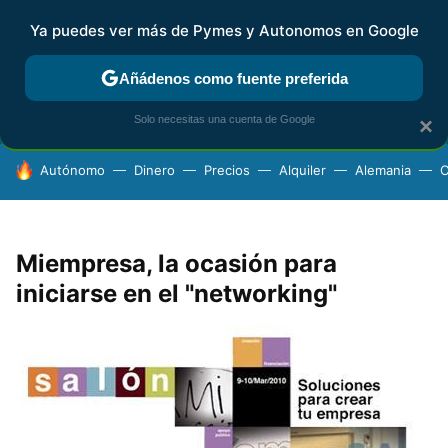
Ya puedes ver más de Pymes y Autonomos en Google
FISCALIDAD Y CONTABILIDAD
KIT DIGITAL
RENTA
AG
Añádenos como fuente preferida
Solo necesitas una cuenta de Google
×
HOY SE HABLA DE
Autónomo
Dinero
Precios
Alquiler
Alemania
C
Miempresa, la ocasión para
iniciarse en el "networking"