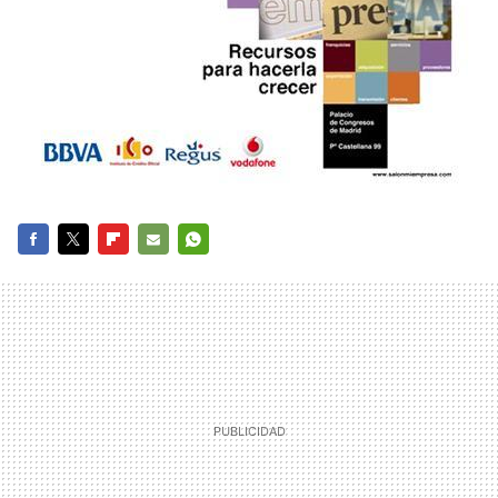
FACEBOOK
TWITTER
FLIPBOARD
E-
WHATSAPP
MAIL