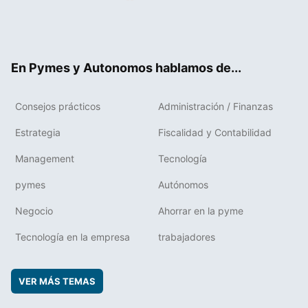
Twit
Fac
RSS
Flip
Link
ter
ebo
boa
edIn
ok
rd
En Pymes y Autonomos hablamos de...
Consejos prácticos
Administración / Finanzas
Estrategia
Fiscalidad y Contabilidad
Management
Tecnología
pymes
Autónomos
Negocio
Ahorrar en la pyme
Tecnología en la empresa
trabajadores
VER MÁS TEMAS