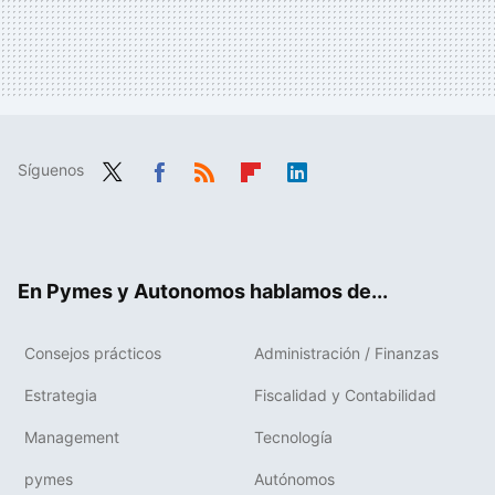
Síguenos
Twit
Fac
RSS
Flip
Link
ter
ebo
boa
edIn
ok
rd
En Pymes y Autonomos hablamos de...
Consejos prácticos
Administración / Finanzas
Estrategia
Fiscalidad y Contabilidad
Management
Tecnología
pymes
Autónomos