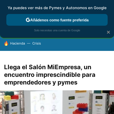
Ya puedes ver más de Pymes y Autonomos en Google
FISCALIDAD Y CONTABILIDAD
KIT DIGITAL
RENTA
AG
Añádenos como fuente preferida
Solo necesitas una cuenta de Google
×
HOY SE HABLA DE
Hacienda
Crisis
Llega el Salón MiEmpresa, un
encuentro imprescindible para
emprendedores y pymes