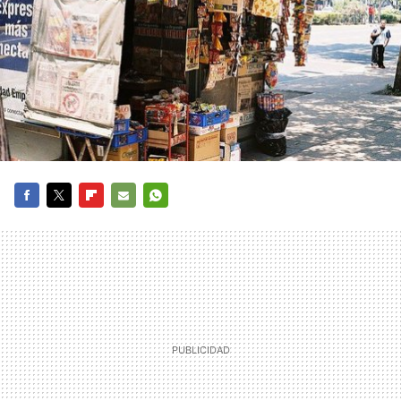
FACEBOOK
TWITTER
FLIPBOARD
E-
WHATSAPP
MAIL