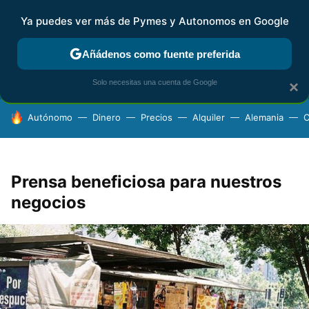
Ya puedes ver más de Pymes y Autonomos en Google
FISCALIDAD Y CONTABILIDAD
KIT DIGITAL
RENTA
AG
Añádenos como fuente preferida
Solo necesitas una cuenta de Google
×
HOY SE HABLA DE
Autónomo
Dinero
Precios
Alquiler
Alemania
C
Prensa beneficiosa para nuestros
negocios