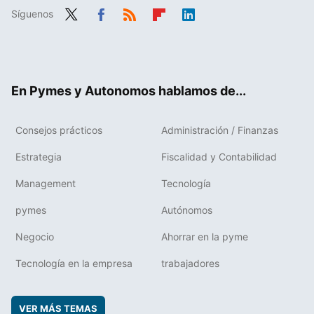
Síguenos
Twit
Fac
RSS
Flip
Link
ter
ebo
boa
edIn
ok
rd
En Pymes y Autonomos hablamos de...
Consejos prácticos
Administración / Finanzas
Estrategia
Fiscalidad y Contabilidad
Management
Tecnología
pymes
Autónomos
Negocio
Ahorrar en la pyme
Tecnología en la empresa
trabajadores
VER MÁS TEMAS