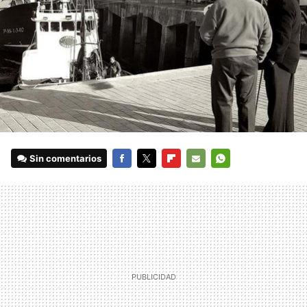
Sin comentarios
FACEBOOK
TWITTER
FLIPBOARD
E-
WHATSAPP
MAIL