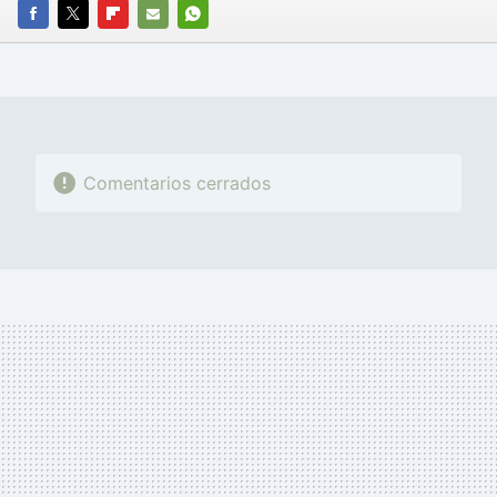
FACEBOOK
TWITTER
FLIPBOARD
E-
WHATSAPP
MAIL
Comentarios cerrados