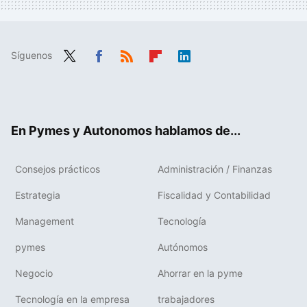
Síguenos
Twit
Fac
RSS
Flip
Link
ter
ebo
boa
edIn
ok
rd
En Pymes y Autonomos hablamos de...
Consejos prácticos
Administración / Finanzas
Estrategia
Fiscalidad y Contabilidad
Management
Tecnología
pymes
Autónomos
Negocio
Ahorrar en la pyme
Tecnología en la empresa
trabajadores