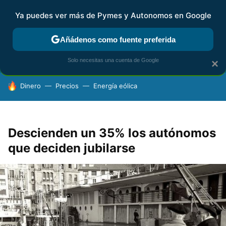
Ya puedes ver más de Pymes y Autonomos en Google
FISCALIDAD Y CONTABILIDAD
KIT DIGITAL
RENTA
AG
Añádenos como fuente preferida
Solo necesitas una cuenta de Google
×
HOY SE HABLA DE
Dinero
Precios
Energía eólica
Descienden un 35% los autónomos
que deciden jubilarse