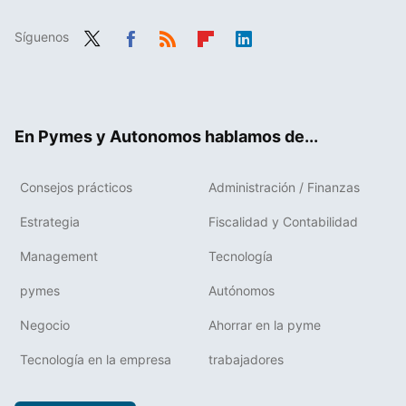
Síguenos
Twit
Fac
RSS
Flip
Link
ter
ebo
boa
edIn
ok
rd
En Pymes y Autonomos hablamos de...
Consejos prácticos
Administración / Finanzas
Estrategia
Fiscalidad y Contabilidad
Management
Tecnología
pymes
Autónomos
Negocio
Ahorrar en la pyme
Tecnología en la empresa
trabajadores