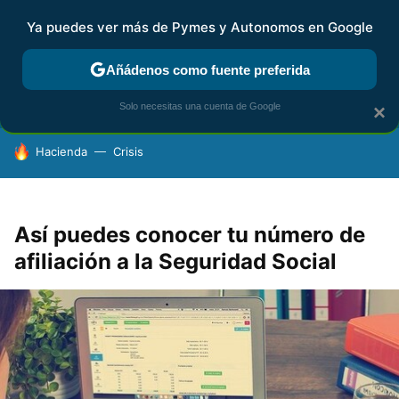
Ya puedes ver más de Pymes y Autonomos en Google
FISCALIDAD Y CONTABILIDAD
KIT DIGITAL
RENTA
AG
Añádenos como fuente preferida
Solo necesitas una cuenta de Google
×
HOY SE HABLA DE
Hacienda
Crisis
Así puedes conocer tu número de
afiliación a la Seguridad Social