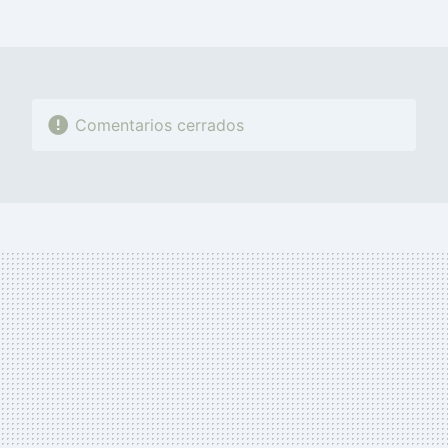
FACEBOOK
TWITTER
FLIPBOARD
E-
WHATSAPP
MAIL
Comentarios cerrados