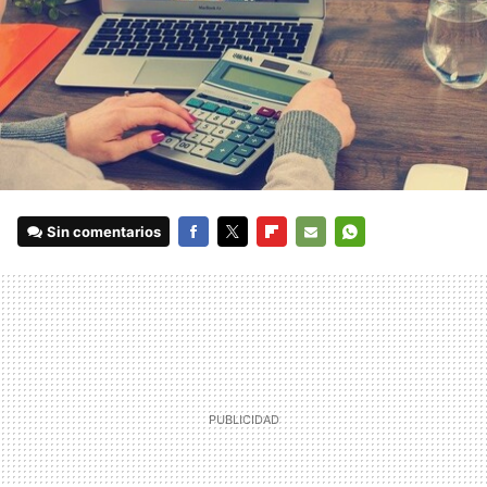
Sin comentarios
FACEBOOK
TWITTER
FLIPBOARD
E-
WHATSAPP
MAIL